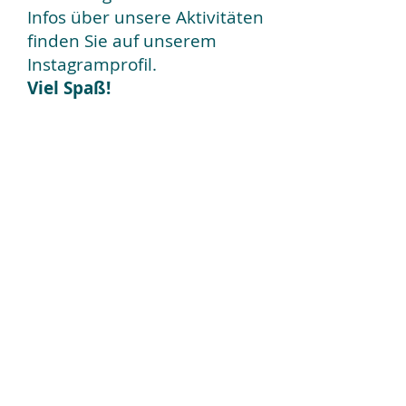
Infos über unsere Aktivitäten
finden Sie auf unserem
Instagramprofil.
Viel Spaß!
Aktuelles
immer
hier im Blog.
Einblicke
in unsere
Schulaktivitäten
.
Hier erhalten Sie Zugriff auf den
Vertretungsplan
(passwortgeschützt
er Bereich)
Tel.: +(0)30
49 79 09 70
|
sekretariat@arnold-
zweig.schule.berlin.de
| Wollankstraße 131
| 13187 Berlin
© 2017 Arnold-Zweig-Grundschule
Berlin Pankow