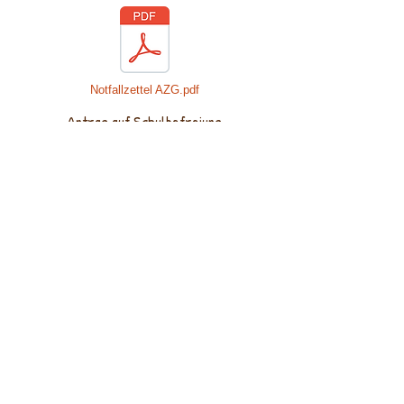
Notfallzettel AZG.pdf
Antrag auf Schulbefreiung
Beurlaubung_von_Schuelern_Antrag_für_Elt
Eltern - A bis Z
Eltern A-Z.pdf