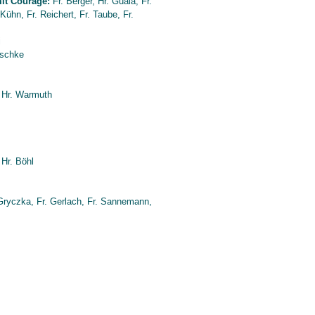
it Courage:
Fr. Berger, Hr. Guala, Fr.
Kühn, Fr. Reichert, Fr. Taube, Fr.
i
ischke
, Hr. Warmuth
 Hr. Böhl
. Gryczka, Fr. Gerlach, Fr. Sannemann,
 79 09 70 |
sekretariat@arnold-zweig.schule.berlin.de
| Wollankstraße 131 | 13187 Berlin