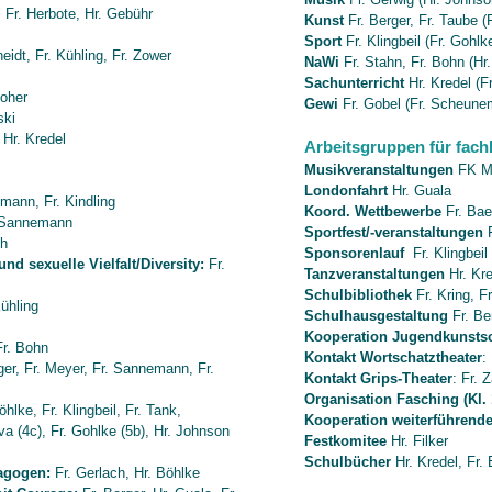
 Fr. Herbote, Hr. Gebühr
Kunst
Fr. Berger, Fr. Taube (F
Sport
Fr. Klingbeil
(Fr. Gohlke
eidt, Fr. Kühling, Fr. Zower
NaWi
Fr. Stahn, Fr. Bohn (Hr.
Sachunterricht
Hr. Kredel (F
loher
Gewi
Fr. Gobel (Fr. Scheune
ski
Hr. Kredel
Arbeitsgruppen für fach
Musikveranstaltungen
FK M
Londonfahrt
Hr. Guala
emann, Fr. Kindling
Koord. Wettbewerbe
Fr. Baer
r. Sannemann
Sportfest/-veranstaltungen
F
ch
Sponsorenlauf
Fr. Klingbeil
nd sexuelle Vielfalt/Diversity:
Fr.
Tanzveranstaltungen
Hr. Kr
Schulbibliothek
Fr. Kring, F
ühling
Schulhausgestaltung
Fr. Ber
Kooperation Jugendkunsts
r. Bohn
Kontakt Wortschatztheater
:
rger, Fr. Meyer, Fr. Sannemann, Fr.
Kontakt Grips-Theater
: Fr. 
Organisation Fasching (Kl. 
hlke, Fr. Klingbeil, Fr. Tank,
Kooperation weiterführend
va (4c), Fr. Gohlke (5b), Hr. Johnson
Festkomitee
Hr. Filker
Schulbücher
Hr. Kredel, Fr.
agogen:
Fr. Gerlach, Hr. Böhlke