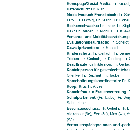
Homepage/Social Media:
Hr. Kredel,
Datenschutz:
Hr. Klar
Modellversuch Französisch:
Fr. Sch
LRS:
Fr. Ludwig, Fr. Stahn, Fr. Gobel
Rechenschwäche:
Fr. Laser, Fr. Stig
DaZ:
Fr. Berger, Fr. Möbius, Fr. Kijew
Verkehrs- und Mobilitätserziehung:
Evaluationsbeauftragte:
Fr. Scheidt
Gewaltprävention:
Fr. Scheidt
Kinderschutz:
Fr. Gerlach, Fr. Sann
Tridem:
Fr. Gerlach, Fr. Kindling, F
Beauftragte für Inklusion:
Fr. Gerla
Kontaktperson für geschlechtliche u
Glienke, Fr. Reichert, Fr. Taube
Sprachbildungskoordinatorin:
Fr. K
Koop. Kita:
Fr. Alves
Kontaktfrau zur Frauenvertretung:
F
Schulparlament: (
Fr. Taube), Fr. Be
Schmeichel
Essensausschuss:
Hr. Gebühr, Hr. Bö
Alexander (3c), Eva (3c), Max (4c), A
(A4)
Vertrauenspädagoginnen und -päd