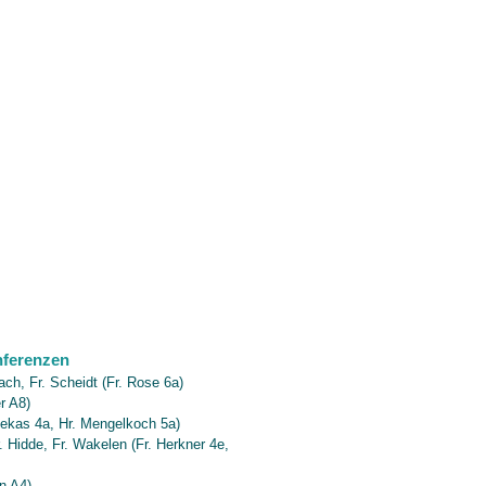
nferenzen
ach, Fr. Scheidt (Fr. Rose 6a)
r A8)
zekas 4a, Hr. Mengelkoch 5a)
. Hidde, Fr. Wakelen (Fr. Herkner 4e,
n A4)