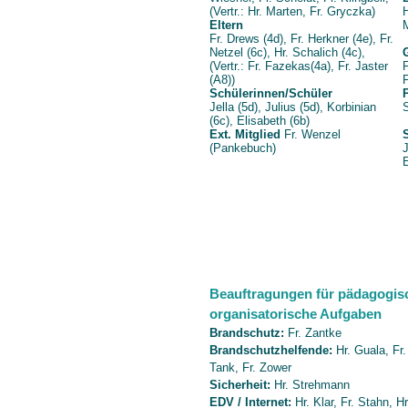
(Vertr.: Hr. Marten, Fr. Gryczka)
H
Eltern
M
Fr. Drews (4d), Fr. Herkner (4e), Fr.
Netzel (6c), Hr. Schalich (4c),
(Vertr.: Fr. Fazekas(4a), Fr. Jaster
F
(A8))
F
Schülerinnen/Schüler
Jella (5d), Julius (5d), Korbinian
S
(6c), Elisabeth (6b)
Ext. Mitglied
Fr. Wenzel
(Pankebuch)
J
E
Beauftragungen für pädagogis
organisatorische Aufgaben
Brandschutz:
Fr. Zantke
Brandschutzhelfende:
Hr. Guala, Fr.
Tank, Fr. Zower
Sicherheit:
Hr. Strehmann
EDV / Internet:
Hr. Klar, Fr. Stahn, H