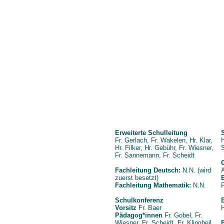
Erweiterte Schulleitung
Fr. Gerlach, Fr. Wakelen, Hr. Klar,
H
Hr. Filker, Hr. Gebühr, Fr. Wiesner,
Fr. Sannemann, Fr. Scheidt
Fachleitung Deutsch:
N.N.
(wird
zuerst besetzt)
Fachleitung Mathematik:
N.N.
F
Schulkonferenz
Vorsitz
Fr. Baer
H
Pädagog*innen
Fr. Gobel, Fr.
Wiesner, Fr. Scheidt, Fr. Klingbeil,