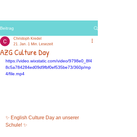
Beitrag
Christoph Kredel
21. Jan.
1 Min. Lesezeit
AZG Culture Day
https://video.wixstatic.com/video/9798e0_8f4
8c5a784284ed09d9fbf0ef535be73/360p/mp
4/file.mp4
✨ English Culture Day an unserer 
Schule! ✨