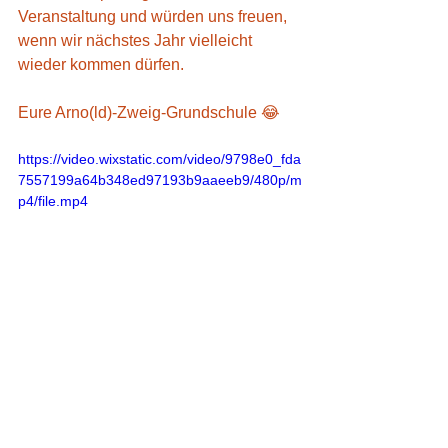
Veranstaltung und würden uns freuen, 
wenn wir nächstes Jahr vielleicht 
wieder kommen dürfen.
Eure Arno(ld)-Zweig-Grundschule 😂
https://video.wixstatic.com/video/9798e0_fda
7557199a64b348ed97193b9aaeeb9/480p/m
p4/file.mp4