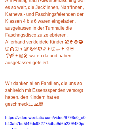
Am Freitag nach Altweiberfasching war 
es so weit, die Jeck*innen, Narr*innen, 
Karneval- und Faschingsfeiernden der 
Klassen 4 bis 6 waren eingeladen, 
ausgelassen in der Turnhalle die 
Faschngsdisco zu zelebrieren.
Allerhand verkleidete Kinder 🧝🧙🧛🥷
🏻👸🏻👩🏼‍🚀👰🧑‍🔬👩🏻‍🍳👨‍🎨👳
🧑‍🌾👩🏼‍🎤 waren da und haben 
ausgelassen gefeiert.
Wir danken allen Familien, die uns so 
zahlreich mit Essensspenden versorgt 
haben, den Kindern hat es 
geschmeckt... 🙏🏻
https://video.wixstatic.com/video/9798e0_e0
b40ab7bd5f49dc982775dba9d6b239/480p/